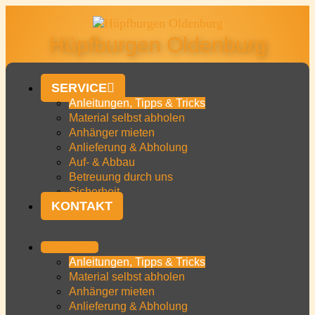
Hüpfburgen Oldenburg
SERVICE
Anleitungen, Tipps & Tricks
Material selbst abholen
Anhänger mieten
Anlieferung & Abholung
Auf- & Abbau
Betreuung durch uns
Sicherheit
KONTAKT
SERVICE
Anleitungen, Tipps & Tricks
Material selbst abholen
Anhänger mieten
Anlieferung & Abholung