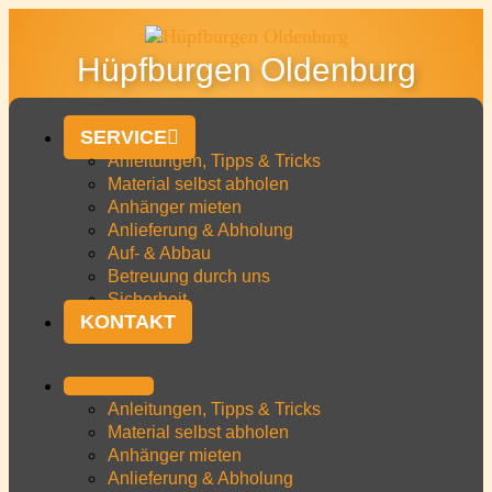
Hüpfburgen Oldenburg
SERVICE
Anleitungen, Tipps & Tricks
Material selbst abholen
Anhänger mieten
Anlieferung & Abholung
Auf- & Abbau
Betreuung durch uns
Sicherheit
KONTAKT
SERVICE
Anleitungen, Tipps & Tricks
Material selbst abholen
Anhänger mieten
Anlieferung & Abholung