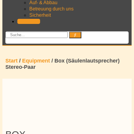
Auf- & Abbau
Betreuung durch uns
Sicherheit
KONTAKT
Start
/
Equipment
/ Box (Säulenlautsprecher)
Stereo-Paar