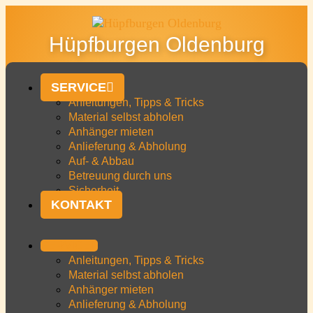
Hüpfburgen Oldenburg
SERVICE
Anleitungen, Tipps & Tricks
Material selbst abholen
Anhänger mieten
Anlieferung & Abholung
Auf- & Abbau
Betreuung durch uns
Sicherheit
KONTAKT
SERVICE
Anleitungen, Tipps & Tricks
Material selbst abholen
Anhänger mieten
Anlieferung & Abholung