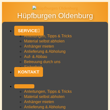
Hüpfburgen Oldenburg
SERVICE
Anleitungen, Tipps & Tricks
Material selbst abholen
Anhänger mieten
Anlieferung & Abholung
Auf- & Abbau
Betreuung durch uns
Sicherheit
KONTAKT
SERVICE
Anleitungen, Tipps & Tricks
Material selbst abholen
Anhänger mieten
Anlieferung & Abholung